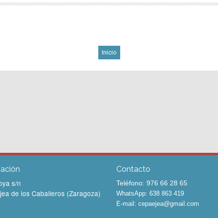
Inicio
zación
Contacto
oya s/n
Teléfono: 976 66 28 65
ea de los Caballeros (Zaragoza)
WhatsApp: 638 863 419
E-mail:
cepaejea@gmail.com