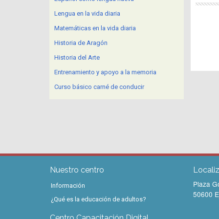
Lengua en la vida diaria
Matemáticas en la vida diaria
Historia de Aragón
Historia del Arte
Entrenamiento y apoyo a la memoria
Curso básico carné de conducir
Nuestro centro
Locali
Plaza G
Información
50600 Ej
¿Qué es la educación de adultos?
Centro Capacitación Digital