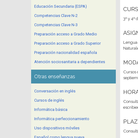
Educación Secundaria (ESPA)
CUR
Competencias Clave N-2
3º y 4º
Competencias Clave N-3
ASIG
Preparación acceso a Grado Medio
Lengua C
Preparación acceso a Grado Superior
Natural
Preparación nacionalidad española
MODA
Atención sociosanitaria a dependientes
Cursos 
Otras enseñanzas
septiemb
Conversación en inglés
HORA
Cursos de inglés
Consult
escribi
Informática básica
Informática perfeccionamiento
PLAZ
Uso dispositivos móviles
Consult
Español como lengua nueva