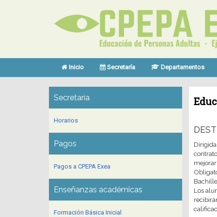
Inicio
Secretaría
Departamentos
Secretaría
Educ
Horarios
DEST
Pagos
Dirigid
contrato
mejorar
Pagos a CPEPA Exea
Obligato
Bachille
Enseñanzas académicas
Los alu
recibirá
califica
Formación Básica Inicial