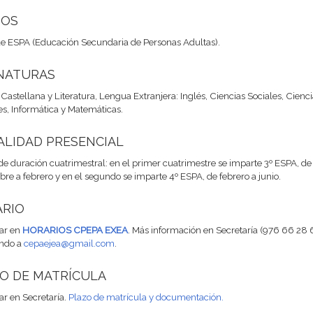
SOS
 de ESPA (Educación Secundaria de Personas Adultas).
NATURAS
astellana y Literatura, Lengua Extranjera: Inglés, Ciencias Sociales, Cienc
es, Informática y Matemáticas.
LIDAD PRESENCIAL
de duración cuatrimestral: en el primer cuatrimestre se imparte 3º ESPA, de
re a febrero y en el segundo se imparte 4º ESPA, de febrero a junio.
RIO
ar en
HORARIOS CPEPA EXEA
. Más información en Secretaría (976 66 28 
endo a
cepaejea@gmail.com
.
O DE MATRÍCULA
ar en Secretaría.
Plazo de matrícula y documentación.