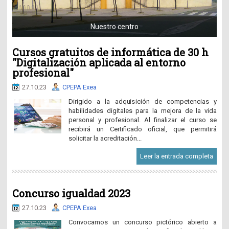
Nuestro centro
In
Cursos gratuitos de informática de 30 h
"Digitalización aplicada al entorno
profesional"
27.10.23
CPEPA Exea
Dirigido a la adquisición de competencias y
habilidades digitales para la mejora de la vida
personal y profesional. Al finalizar el curso se
recibirá un Certificado oficial, que permitirá
solicitar la acreditación...
Leer la entrada completa
Concurso igualdad 2023
27.10.23
CPEPA Exea
Convocamos un concurso pictórico abierto a