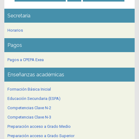
Secretaría
Horarios
Pagos
Pagos a CPEPA Exea
Enseñanzas académicas
Formación Básica Inicial
Educación Secundaria (ESPA)
Competencias Clave N-2
Competencias Clave N-3
Preparación acceso a Grado Medio
Preparación acceso a Grado Superior