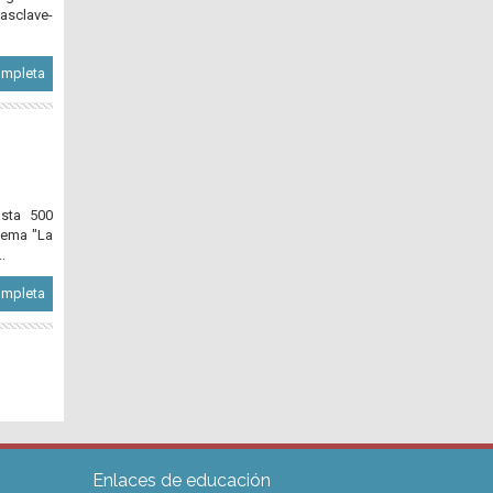
clave-
ompleta
sta 500
lema "La
.
ompleta
Enlaces de educación