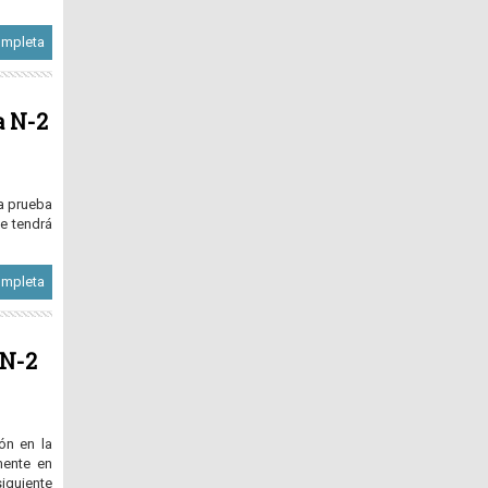
ompleta
a N-2
la prueba
e tendrá
ompleta
 N-2
ón en la
mente en
iente