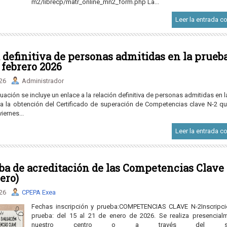
m2/librecp/matr_online_mn2_form.php La...
Leer la entrada c
a definitiva de personas admitidas en la prueb
 febrero 2026
.26
Administrador
uación se incluye un enlace a la relación definitiva de personas admitidas en 
ara la obtención del Certificado de superación de Competencias clave N-2 qu
viernes...
Leer la entrada c
ba de acreditación de las Competencias Clave
ero)
.26
CPEPA Exea
Fechas inscripción y prueba:COMPETENCIAS CLAVE N-2Inscripci
prueba: del 15 al 21 de enero de 2026. Se realiza presencial
nuestro centro o a través del sigu