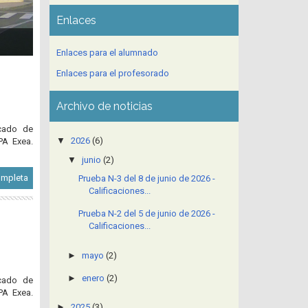
Enlaces
Enlaces para el alumnado
Enlaces para el profesorado
Archivo de noticias
icado de
▼
2026
(6)
PA Exea.
▼
junio
(2)
ompleta
Prueba N-3 del 8 de junio de 2026 -
Calificaciones...
Prueba N-2 del 5 de junio de 2026 -
Calificaciones...
►
mayo
(2)
►
enero
(2)
icado de
PA Exea.
►
2025
(3)