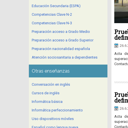
Educación Secundaria (ESPA)
Competencias Clave N-2
Competencias Clave N-3
Prueb
Preparación acceso a Grado Medio
defi
Preparación acceso a Grado Superior
26.6
Preparación nacionalidad española
Acta de
Atención sociosanitaria a dependientes
superac
Contacta
Otras enseñanzas
Conversación en inglés
Cursos de inglés
Prueb
defi
Informática básica
26.6
Informática perfeccionamiento
Acta de
Uso dispositivos móviles
superac
Contacta
Español como lengua nueva