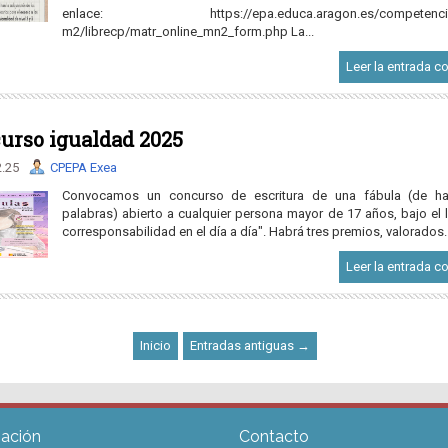
enlace: https://epa.educa.aragon.es/competencias
m2/librecp/matr_online_mn2_form.php La...
Leer la entrada c
urso igualdad 2025
2.25
CPEPA Exea
Convocamos un concurso de escritura de una fábula (de ha
palabras) abierto a cualquier persona mayor de 17 años, bajo el 
corresponsabilidad en el día a día". Habrá tres premios, valorados..
Leer la entrada c
Inicio
Entradas antiguas →
zación
Contacto