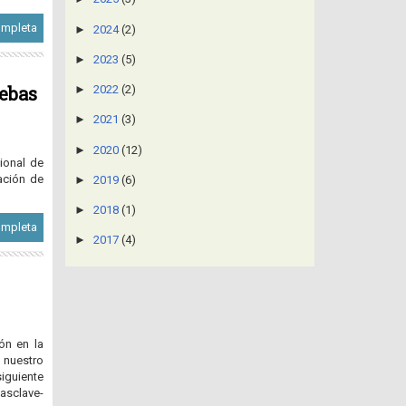
ompleta
►
2024
(2)
►
2023
(5)
uebas
►
2022
(2)
►
2021
(3)
►
2020
(12)
ional de
ación de
►
2019
(6)
►
2018
(1)
ompleta
►
2017
(4)
ón en la
n nuestro
ente
clave-