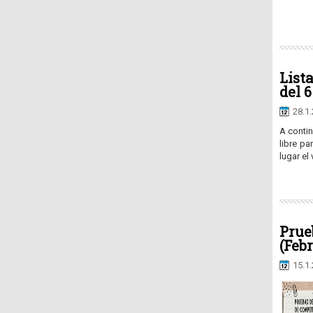
List
del 6
28.1
A contin
libre p
lugar el 
Prue
(Febr
15.1