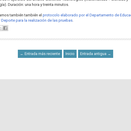
ía). Duración: una hora y treinta minutos.
amos también también el
protocolo elaborado por el Departamento de Educa
y Deporte para la realización de las pruebas
.
← Entrada más reciente
Inicio
Entrada antigua →