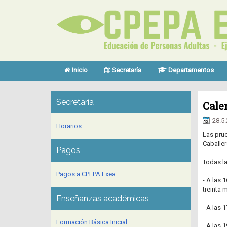
Inicio
Secretaría
Departamentos
Secretaría
Cale
28.5
Horarios
Las prue
Caballer
Pagos
Todas l
Pagos a CPEPA Exea
- A las 
treinta 
Enseñanzas académicas
- A las 
Formación Básica Inicial
- A las 